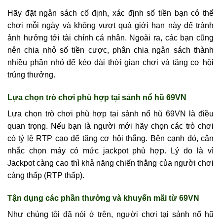
Hãy đặt ngân sách cố định, xác định số tiền bạn có thể
chơi mỗi ngày và không vượt quá giới hạn này để tránh
ảnh hưởng tới tài chính cá nhân. Ngoài ra, các bạn cũng
nên chia nhỏ số tiền cược, phân chia ngân sách thành
nhiều phần nhỏ để kéo dài thời gian chơi và tăng cơ hội
trúng thưởng.
Lựa chọn trò chơi phù hợp tại sảnh nổ hũ 69VN
Lựa chọn trò chơi phù hợp tại sảnh nổ hũ 69VN là điều
quan trọng. Nếu bạn là người mới hãy chọn các trò chơi
có tỷ lệ RTP cao để tăng cơ hội thắng. Bên cạnh đó, cân
nhắc chọn máy có mức jackpot phù hợp. Lý do là vì
Jackpot càng cao thì khả năng chiến thắng của người chơi
càng thấp (RTP thấp).
Tận dụng các phần thưởng và khuyến mãi từ 69VN
Như chúng tôi đã nói ở trên, người chơi tại sảnh nổ hũ