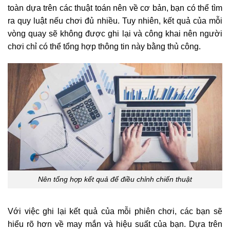
toàn dựa trên các thuật toán nên về cơ bản, bạn có thể tìm
ra quy luật nếu chơi đủ nhiều. Tuy nhiên, kết quả của mỗi
vòng quay sẽ không được ghi lại và công khai nên người
chơi chỉ có thể tổng hợp thông tin này bằng thủ công.
Nên tổng hợp kết quả để điều chỉnh chiến thuật
Với việc ghi lại kết quả của mỗi phiên chơi, các bạn sẽ
hiểu rõ hơn về may mắn và hiệu suất của bạn. Dựa trên