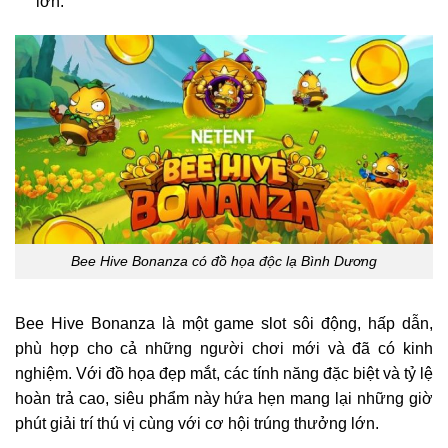
lớn.
Bee Hive Bonanza có đồ họa độc lạ Bình Dương
Bee Hive Bonanza là một game slot sôi động, hấp dẫn,
phù hợp cho cả những người chơi mới và đã có kinh
nghiệm. Với đồ họa đẹp mắt, các tính năng đặc biệt và tỷ lệ
hoàn trả cao, siêu phẩm này hứa hẹn mang lại những giờ
phút giải trí thú vị cùng với cơ hội trúng thưởng lớn.