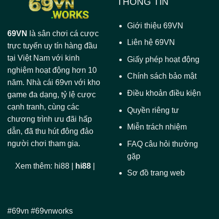
THÔNG TIN
Giới thiệu 69VN
69VN
là sân chơi cá cược
Liên hệ 69VN
trực tuyến uy tín hàng đầu
tại Việt Nam với kinh
Giấy phép hoạt động
nghiệm hoạt động hơn 10
Chính sách bảo mật
năm. Nhà cái 69vn với kho
Điều khoản điều kiện
game đa dạng, tỷ lệ cược
cạnh tranh, cùng các
Quyền riêng tư
chương trình ưu đãi hấp
Miễn trách nhiệm
dẫn, đã thu hút đông đảo
người chơi tham gia.
FAQ câu hỏi thường
gặp
Xem thêm:
hi88
|
hi88
|
Sơ đồ trang web
#69vn #69vnworks