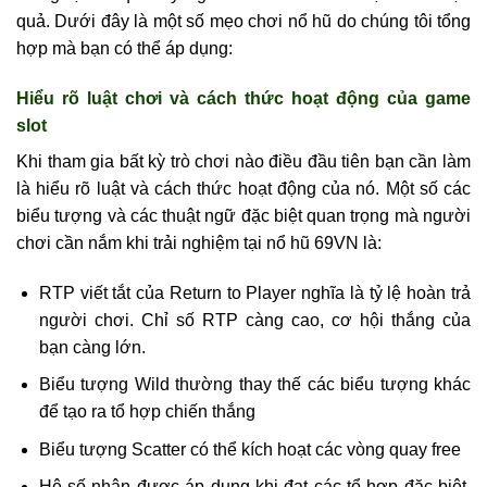
quả. Dưới đây là một số mẹo chơi nổ hũ do chúng tôi tổng
hợp mà bạn có thể áp dụng:
Hiểu rõ luật chơi và cách thức hoạt động của game
slot
Khi tham gia bất kỳ trò chơi nào điều đầu tiên bạn cần làm
là hiểu rõ luật và cách thức hoạt động của nó. Một số các
biểu tượng và các thuật ngữ đặc biệt quan trọng mà người
chơi cần nắm khi trải nghiệm tại nổ hũ 69VN là:
RTP viết tắt của Return to Player nghĩa là tỷ lệ hoàn trả
người chơi. Chỉ số RTP càng cao, cơ hội thắng của
bạn càng lớn.
Biểu tượng Wild thường thay thế các biểu tượng khác
để tạo ra tổ hợp chiến thắng
Biểu tượng Scatter có thể kích hoạt các vòng quay free
Hệ số nhân được áp dụng khi đạt các tổ hợp đặc biệt,