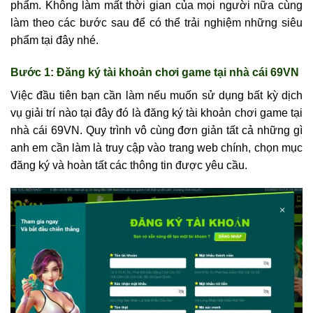
phẩm. Không làm mất thời gian của mọi người nữa cùng
làm theo các bước sau để có thể trải nghiệm những siêu
phẩm tại đây nhé.
Bước 1: Đăng ký tài khoản chơi game tại nhà cái 69VN
Việc đầu tiên bạn cần làm nếu muốn sử dụng bất kỳ dịch
vụ giải trí nào tại đây đó là đăng ký tài khoản chơi game tại
nhà cái 69VN. Quy trình vô cùng đơn giản tất cả những gì
anh em cần làm là truy cập vào trang web chính, chọn mục
đăng ký và hoàn tất các thông tin được yêu cầu.