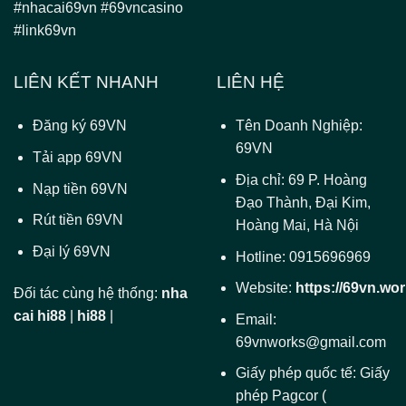
#nhacai69vn #69vncasino
#link69vn
LIÊN KẾT NHANH
LIÊN HỆ
Đăng ký 69VN
Tên Doanh Nghiệp:
69VN
Tải app 69VN
Địa chỉ: 69 P. Hoàng
Nạp tiền 69VN
Đạo Thành, Đại Kim,
Rút tiền 69VN
Hoàng Mai, Hà Nội
Đại lý 69VN
Hotline: 0915696969
Website:
https://69vn.wor
Đối tác cùng hệ thống:
nha
cai hi88
|
hi88
|
Email:
69vnworks@gmail.com
Giấy phép quốc tế: Giấy
phép Pagcor (