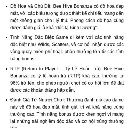
Đồ Họa và Chủ Đề: Bee Hive Bonanza có đồ họa đẹp
mắt, với các biểu tượng được thiết kế chi tiết, mang đến
một không gian chơi lý thú. Phong cách đồ họa cũng
được đánh giá là khá “độc lạ Bình Dương”.
Tính Năng Đặc Biệt: Game đi kèm với các tính năng
đặc biệt như Wilds, Scatters, và cơ hội nhận được các
vòng quay miễn phí hoặc phần thưởng lớn từ các tính
năng bonus.
RTP (Return to Player – Tỷ Lệ Hoàn Trả): Bee Hive
Bonanza có tỷ lệ hoàn trả (RTP) khá cao, thường từ
96% trở lên, cho phép người chơi có cơ hội lớn để đạt
được các khoản thắng hấp dẫn.
Đánh Giá Từ Người Chơi: Thường đánh giá cao dame
này về đồ họa đẹp mắt, tính giải trí và khả năng trúng
thưởng cao. Tính năng bonus được khen ngợi vì mang
lại những trải nghiệm độc đáo và cơ hội trúng thưởng