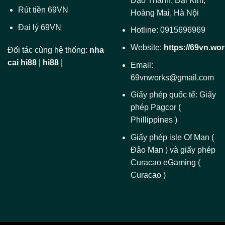
Đạo Thành, Đại Kim,
Rút tiền 69VN
Hoàng Mai, Hà Nội
Đại lý 69VN
Hotline: 0915696969
Website:
https://69vn.wor
Đối tác cùng hệ thống:
nha
cai hi88
|
hi88
|
Email:
69vnworks@gmail.com
Giấy phép quốc tế: Giấy
phép Pagcor (
Phillippines )
Giấy phép isle Of Man (
Đảo Man ) và giấy phép
Curacao eGaming (
Curacao )