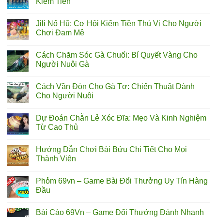
Kiếm Tiền
Jili Nổ Hũ: Cơ Hội Kiếm Tiền Thú Vị Cho Người
Chơi Đam Mê
Cách Chăm Sóc Gà Chuối: Bí Quyết Vàng Cho
Người Nuôi Gà
Cách Vần Đòn Cho Gà Tơ: Chiến Thuật Dành
Cho Người Nuôi
Dự Đoán Chẵn Lẻ Xóc Đĩa: Mẹo Và Kinh Nghiệm
Từ Cao Thủ
Hướng Dẫn Chơi Bài Bửu Chi Tiết Cho Mọi
Thành Viên
Phỏm 69vn – Game Bài Đổi Thưởng Uy Tín Hàng
Đầu
Bài Cào 69Vn – Game Đổi Thưởng Đánh Nhanh