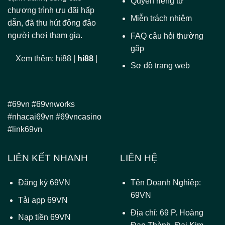
Quyền riêng tư
chương trình ưu đãi hấp
Miễn trách nhiệm
dẫn, đã thu hút đông đảo
người chơi tham gia.
FAQ câu hỏi thường
gặp
Xem thêm:
hi88
|
hi88
|
Sơ đồ trang web
#69vn #69vnworks
#nhacai69vn #69vncasino
#link69vn
LIÊN KẾT NHANH
LIÊN HỆ
Đăng ký 69VN
Tên Doanh Nghiệp:
69VN
Tải app 69VN
Địa chỉ: 69 P. Hoàng
Nạp tiền 69VN