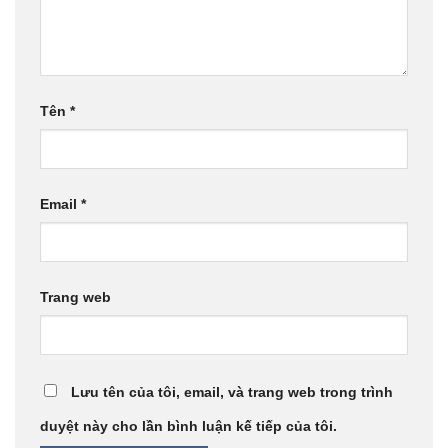
Tên
*
Email
*
Trang web
Lưu tên của tôi, email, và trang web trong trình
duyệt này cho lần bình luận kế tiếp của tôi.