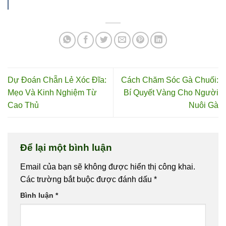
Mẹo Và Kinh Nghiệm Từ Cao Thủ
Dự Đoán Chẵn Lẻ Xóc Đĩa:
Cách Chăm Sóc Gà Chuối:
Mẹo Và Kinh Nghiệm Từ
Bí Quyết Vàng Cho Người
Cao Thủ
Nuôi Gà
Để lại một bình luận
Email của bạn sẽ không được hiển thị công khai.
Các trường bắt buộc được đánh dấu
*
Bình luận
*