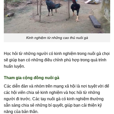
Kinh nghiệm từ những cao thủ nuôi gà
Học hỏi từ những người có kinh nghiệm trong nuôi gà chọi
sẽ giúp bạn có những điều chỉnh phù hợp trong quá trình
huấn luyện.
Tham gia cộng đồng nuôi gà
Các diễn đàn và nhóm trên mạng xã hội là nơi tuyệt vời để
các hội viên chia sẻ kinh nghiệm và học hỏi từ những
người đi trước. Các tay nuôi gà có kinh nghiệm thường
sẵn sàng chia sẻ những bí quyết, giúp bạn cải thiện kỹ
năng của bản thân.