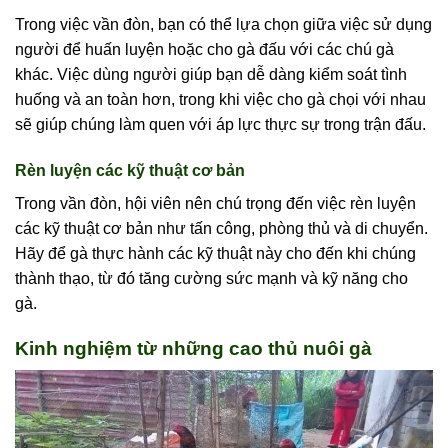
Trong việc vần đòn, bạn có thể lựa chọn giữa việc sử dụng
người để huấn luyện hoặc cho gà đấu với các chú gà
khác. Việc dùng người giúp bạn dễ dàng kiểm soát tình
huống và an toàn hơn, trong khi việc cho gà chọi với nhau
sẽ giúp chúng làm quen với áp lực thực sự trong trận đấu.
Rèn luyện các kỹ thuật cơ bản
Trong vần đòn, hội viên nên chú trọng đến việc rèn luyện
các kỹ thuật cơ bản như tấn công, phòng thủ và di chuyển.
Hãy để gà thực hành các kỹ thuật này cho đến khi chúng
thành thạo, từ đó tăng cường sức mạnh và kỹ năng cho
gà.
Kinh nghiệm từ những cao thủ nuôi gà