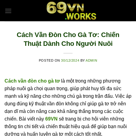
Skip
to
content
Cách Vần Đòn Cho Gà Tơ: Chiến
Thuật Dành Cho Người Nuôi
POSTED ON
30/12/2024
BY
ADMIN
Cách vần đòn cho gà tơ
là một trong những phương
pháp nuôi gà chọi quan trọng, giúp phát huy tối đa sức
mạnh và kỹ năng cho những chú gà trong trận đấu. Việc áp
dụng đúng kỹ thuật vần đòn không chỉ giúp gà tơ trở nên
dạn dĩ mà còn nâng cao khả năng thắng trong các cuộc
chiến. Bài viết này
69VN
sẽ trang bị cho hội viên những
thông tin chi tiết và chiến thuật hiệu quả để giúp bạn nuôi
dưỡng và huấn luyện gà tơ một cách tốt nhất.