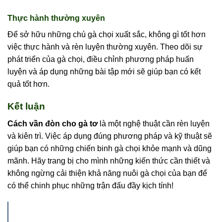
Thực hành thường xuyên
Để sở hữu những chú gà chọi xuất sắc, không gì tốt hơn
việc thực hành và rèn luyện thường xuyên. Theo dõi sự
phát triển của gà chọi, điều chỉnh phương pháp huấn
luyện và áp dụng những bài tập mới sẽ giúp bạn có kết
quả tốt hơn.
Kết luận
Cách vần đòn cho gà tơ
là một nghệ thuật cần rèn luyện
và kiên trì. Việc áp dụng đúng phương pháp và kỹ thuật sẽ
giúp bạn có những chiến binh gà chọi khỏe mạnh và dũng
mãnh. Hãy trang bị cho mình những kiến thức cần thiết và
không ngừng cải thiện khả năng nuôi gà chọi của bạn để
có thể chinh phục những trận đấu đầy kịch tính!
Xem thêm:
Dự Đoán Chẵn Lẻ Xóc Đĩa: